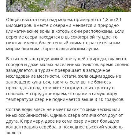
Общая высота озер над морем, примерно от 1,8 до 2,1
километров. Вместе с озерами меняется и природно-
климатические зоны в которых они расположены. Если
верхние озера находятся в высокогорной тундре, то
нижние имеют более теплый климат с растительным
миром близким скорее к альпийским лугам.
В этих местах, среди дикой цветущей природы, вдали от
городов и даже малых населенных пунктов, время словно
замедляется, а туризм превращает в загадочное
исследование местности. Кстати, желающим здесь не
запрещено купаться, так что, если вы не боитесь
прохладных вод, то можете нырнуть в их красоту с
головой. Но предупреждаем, что даже в самую жару
температура озер не поднимается выше 8-10 градусов.
Состав воды здесь не имеет каких-то химических или
иных особенностей. Однако, озера отличаются друг от
друга. К примеру, двое из семи озер имеют большую
концентрацию серебра, а последнее высокий уровень
железа.