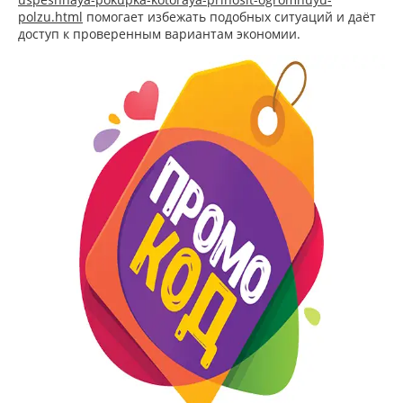
polzu.html
помогает избежать подобных ситуаций и даёт
доступ к проверенным вариантам экономии.