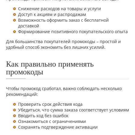
Снижение расходов на товары и услуги
Доступ к акциям и распродажам
Возможность оформить заказ с бесплатной
доставкой
Формирование позитивного покупательского опыта
Для большинства покупателей промокоды – простой и
удобный способ экономить без лишних усилий.
Как правильно применять
промокоды
Чтобы промокод сработал, важно соблюдать несколько
рекомендаций:
Проверить срок действия кода
Убедиться, что сумма заказа соответствует условиям
Вводить код без ошибок
Ознакомиться с ограничениями
Сохранять подтверждение активации