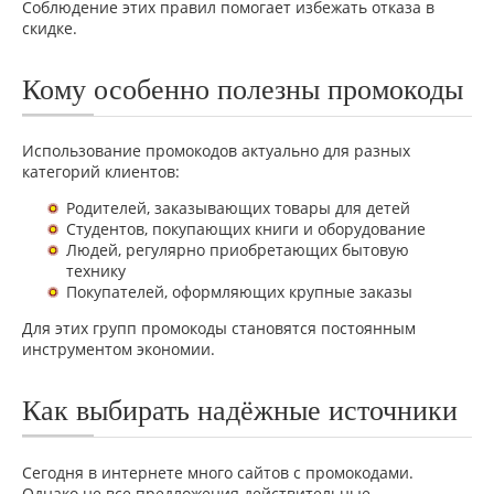
Соблюдение этих правил помогает избежать отказа в
скидке.
Кому особенно полезны промокоды
Использование промокодов актуально для разных
категорий клиентов:
Родителей, заказывающих товары для детей
Студентов, покупающих книги и оборудование
Людей, регулярно приобретающих бытовую
технику
Покупателей, оформляющих крупные заказы
Для этих групп промокоды становятся постоянным
инструментом экономии.
Как выбирать надёжные источники
Сегодня в интернете много сайтов с промокодами.
Однако не все предложения действительные.