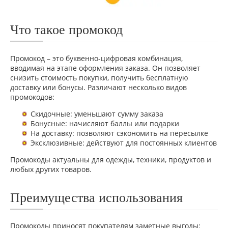
Что такое промокод
Промокод – это буквенно-цифровая комбинация,
вводимая на этапе оформления заказа. Он позволяет
снизить стоимость покупки, получить бесплатную
доставку или бонусы. Различают несколько видов
промокодов:
Скидочные: уменьшают сумму заказа
Бонусные: начисляют баллы или подарки
На доставку: позволяют сэкономить на пересылке
Эксклюзивные: действуют для постоянных клиентов
Промокоды актуальны для одежды, техники, продуктов и
любых других товаров.
Преимущества использования
Промокоды приносят покупателям заметные выгоды: