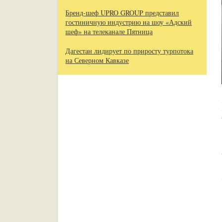
Бренд-шеф UPRO GROUP представил
гостиничную индустрию на шоу «Адский
шеф» на телеканале Пятница
Дагестан лидирует по приросту турпотока
на Северном Кавказе