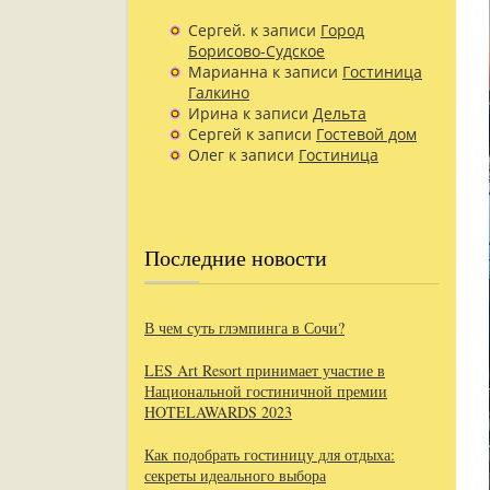
Сергей.
к записи
Город
Борисово-Судское
Марианна
к записи
Гостиница
Галкино
Ирина
к записи
Дельта
Сергей
к записи
Гостевой дом
Олег
к записи
Гостиница
Последние новости
В чем суть глэмпинга в Сочи?
LES Art Resort принимает участие в
Национальной гостиничной премии
HOTELAWARDS 2023
Как подобрать гостиницу для отдыха:
секреты идеального выбора