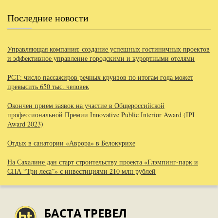
Последние новости
Управляющая компания: создание успешных гостиничных проектов
и эффективное управление городскими и курортными отелями
РСТ: число пассажиров речных круизов по итогам года может
превысить 650 тыс. человек
Окончен прием заявок на участие в Общероссийской
профессиональной Премии Innovative Public Interior Award (IPI
Award 2023)
Отдых в санатории «Аврора» в Белокурихе
На Сахалине дан старт строительству проекта «Глэмпинг-парк и
СПА “Три леса”» с инвестициями 210 млн рублей
БАСТА
ТРЕВЕЛ