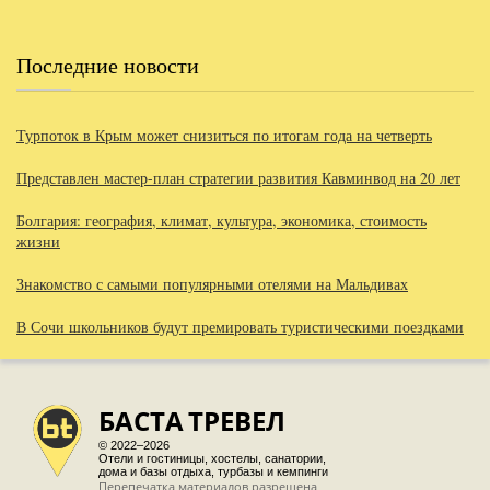
Последние новости
Турпоток в Крым может снизиться по итогам года на четверть
Представлен мастер-план стратегии развития Кавминвод на 20 лет
Болгария: география, климат, культура, экономика, стоимость
жизни
Знакомство с самыми популярными отелями на Мальдивах
В Сочи школьников будут премировать туристическими поездками
БАСТА
ТРЕВЕЛ
© 2022–2026
Отели и гостиницы, хостелы, санатории,
дома и базы отдыха, турбазы и кемпинги
Перепечатка материалов разрешена